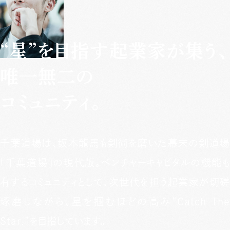
“星”を目指す起業家が集う、
唯一無二の
コミュニティ。
千葉道場は、坂本龍馬も剣術を磨いた幕末の剣道場
「千葉道場」の現代版。ベンチャーキャピタルの機能も
有するコミュニティとして、次世代を担う起業家が切磋
琢磨しながら、星を掴むほどの高み“Catch The
Star.”を目指しています。