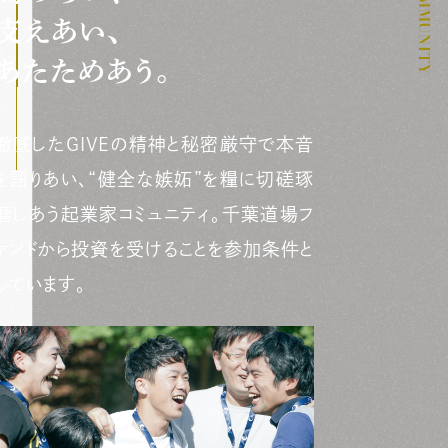
COMMUNITY
支えあい、
あたためあう。
徹底したGIVEの精神と秘密厳守で本音
を語りあい、“健全な嫉妬”を糧に切磋琢
磨しあう起業家コミュニティ。千葉道場フ
ァンドから投資を受けることを参加条件と
しています。