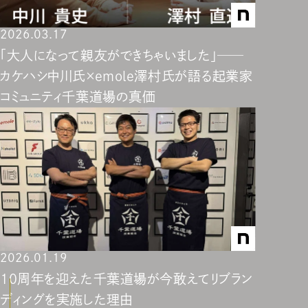
2026.03.17
「大人になって親友ができちゃいました」──
カケハシ中川氏×emole澤村氏が語る起業家
コミュニティ千葉道場の真価
2026.01.19
10周年を迎えた千葉道場が今敢えてリブラン
ディングを実施した理由