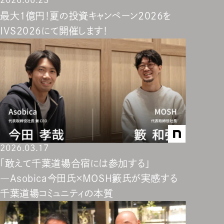
最大1億円！夏の投資キャンペーン2026を
IVS2026にて開催します！
2026.03.17
「敢えて千葉道場合宿には参加する」
―Asobica今田氏×MOSH籔氏が実感する
千葉道場コミュニティの本質