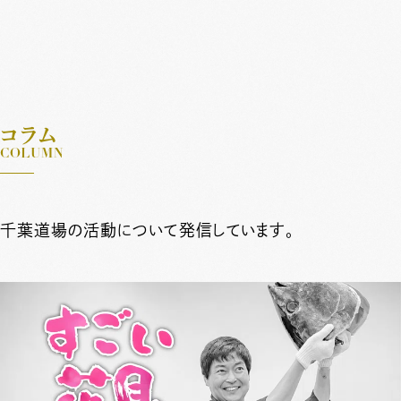
コラム
COLUMN
私たちについて
千葉道場コミュニティ
千葉道場の活動について発信しています。
千葉道場ファンド
メンバー
特別対談
コラム
ニュース
会社概要
ハラスメントポリシー